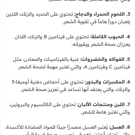
3. اللحوم الحمراء والدجاج:
تحتوي على الحديد والزنك، اللذين
يلعبان دوراً هاماً في تقوية الشعر.
4. الحبوب الكاملة:
تحتوي على فيتامين B والزنك، اللذان
يعززان صحة الشعر ويقويانه.
5. الفواكه والخضروات:
غنية بالفيتامينات والمعادن، مثل
فيتامين C وفيتامين A، والتي تعتبر مهمة لصحة الشعر.
6. المكسرات والبذور:
تحتوي على أحماض دهنية أوميغا-3
والزنك، والتي يعتقد أنها تساعد في تعزيز صحة الشعر.
7. اللبن ومنتجات الألبان:
تحتوي على الكالسيوم والبروتين،
والتي تعتبر هامة للشعر.
8. العسل:
يُعتبر العسل مصدرًا جيدًا للمواد المضادة للأكسدة،
والتي يُعتقد أنها تساهم في تحسين صحة فروة الرأس.