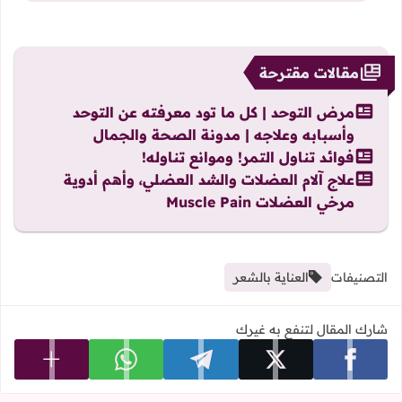
مقالات مقترحة
مرض التوحد | كل ما تود معرفته عن التوحد
وأسبابه وعلاجه | مدونة الصحة والجمال
فوائد تناول التمر! وموانع تناوله!
علاج آلام العضلات والشد العضلي، وأهم أدوية
مرخي العضلات Muscle Pain
التصنيفات
العناية بالشعر
شارك المقال لتنفع به غيرك
عرض المزي
شارك على facebook
شارك على x
شارك على telegram
شارك على whatsapp