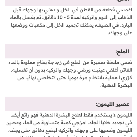
اغمسي قطعة من القطن في الخل وادهني بها وجهك قبل
الذهاب إلى النوم واتركيه لمدة 5 - 10 دقائق، ثم يغسل بالماء
البارد. في الصيف، يمكنك تجميد الخل إلى مكعبات ووضعها
على وجهك.
الملح:
ضعي ملعقة صغيرة من الملح في زجاجة بخاخ مملوءة بالماء
الفاتر، أغلقي عينيك ورشي وجهك واتركيه بدون أن تغسليه.
كرّري العملية بانتظام مرة يوميا حتى تتخلصي نهائيا من
البشرة الدهنية.
عصير الليمون:
الليمون لا يستخدم فقط لعلاج البشرة الدهنية فهو رائع أيضا
في تجديد خلايا الجلد. امزجي كمية متساوية من الماء وعصير
الليمون وضعيها على وجهك واتركيه لبضع دقائق حتى يجف.