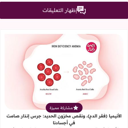
إظهار التعليقات
قراءة المزيد عن الأنيميا (فقر الدم)
مشاركة مميزة
الأنيميا (فقر الدم)، ونقص مخزون الحديد: جرس إنذار صامت
في أجسادنا