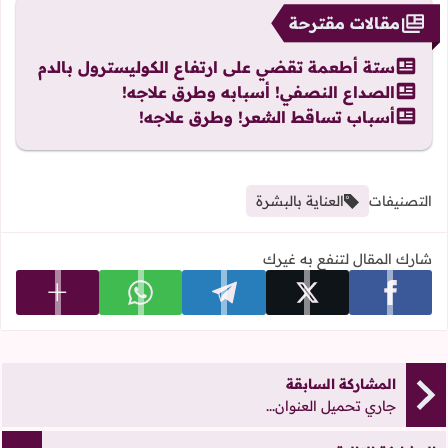
مقالات مقترحة
ستة أطعمة تقضي على ارتفاع الكوليسترول بالدم
الصداع النصفي! أسبابه وطرق علاجه!
أسباب تساقط الشعر! وطرق علاجه!
التصنيفات
العناية بالبشرة
شارك المقال لتنفع به غيرك
عرض المزي
شارك على facebook
شارك على x
شارك على telegram
شارك على whatsapp
المشاركة السابقة
جاري تحميل العنوان...