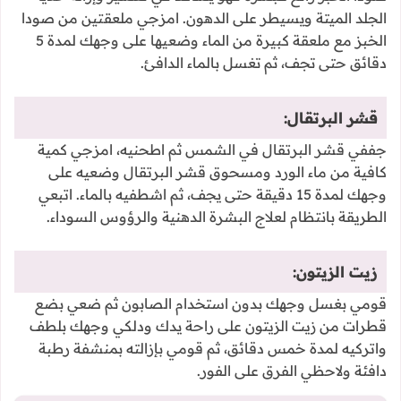
الجلد الميتة ويسيطر على الدهون. امزجي ملعقتين من صودا
الخبز مع ملعقة كبيرة من الماء وضعيها على وجهك لمدة 5
دقائق حتى تجف، ثم تغسل بالماء الدافئ.
قشر البرتقال:
جففي قشر البرتقال في الشمس ثم اطحنيه، امزجي كمية
كافية من ماء الورد ومسحوق قشر البرتقال وضعيه على
وجهك لمدة 15 دقيقة حتى يجف، ثم اشطفيه بالماء. اتبعي
الطريقة بانتظام لعلاج البشرة الدهنية والرؤوس السوداء.
زيت الزيتون:
قومي بغسل وجهك بدون استخدام الصابون ثم ضعي بضع
قطرات من زيت الزيتون على راحة يدك ودلكي وجهك بلطف
واتركيه لمدة خمس دقائق، ثم قومي بإزالته بمنشفة رطبة
دافئة ولاحظي الفرق على الفور.