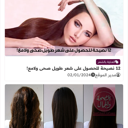
اقرأ المزيد عن 12 نصيحة للحصول على شعر طويل صحى ولامع!
العناية بالشعر
12 نصيحة للحصول على شعر طويل صحى ولامع!
مدير الموقع
02/01/2024
اقرأ المزيد عن كرياتين الشعر. Keratin Hair| أنواعه، فوائده، أضراره، وكيفية استخدامه