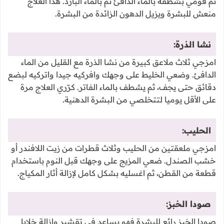
ثم قومي بشطفه بالماء الدافئ ثم بالماء البارد. هذا العلاج
منعش للبشرة ويزيل الدهون الزائدة من البشرة.
نشا الذرة:
امزجي ثلاث ملاعق كبيرة من نشا الذرة مع القليل من الماء
الدافئ. وضعي الخليط على وجهك وافركيه جيدا واتركيه لبضع
دقائق حتى يجف، ثم يشطف بالماء الفاتر. كرّري العلاج مرة
على الأقل يوميا لتتخلصي من البشرة الدهنية.
الحليب:
امزجي ملعقتين من الحليب وثلاث قطرات من زيت اللافندر أو
خشب الصندل. ضعي المزيج على وجهك قبل النوم باستخدام
قطعة من القطن، ثم اغسليه بشكل كامل لإزالة أثار المكياج.
صودا الخبز:
صودا الخبز رائع للبشرة فهو يساعد في تقشير وإزالة خلايا